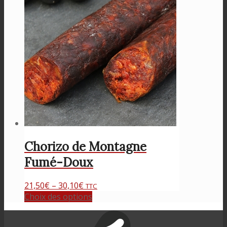
Chorizo de Montagne
Fumé-Doux
21,50
€
–
30,10
€
TTC
Choix des options