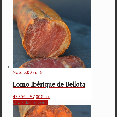
Note
5.00
sur 5
Lomo Ibérique de Bellota
47,50
€
–
57,00
€
TTC
Choix des options