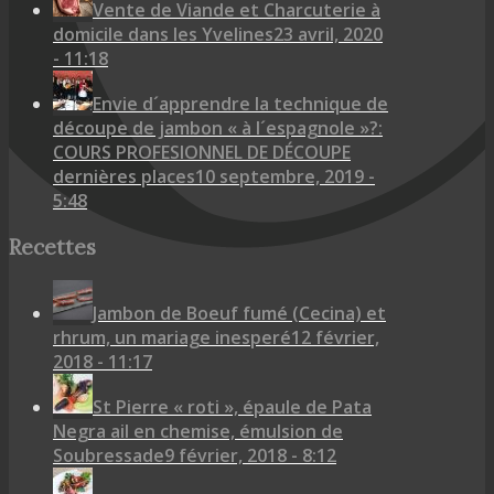
Vente de Viande et Charcuterie à
domicile dans les Yvelines
23 avril, 2020
- 11:18
Envie d´apprendre la technique de
découpe de jambon « à l´espagnole »?:
COURS PROFESIONNEL DE DÉCOUPE
dernières places
10 septembre, 2019 -
5:48
Recettes
Jambon de Boeuf fumé (Cecina) et
rhrum, un mariage inesperé
12 février,
2018 - 11:17
St Pierre « roti », épaule de Pata
Negra ail en chemise, émulsion de
Soubressade
9 février, 2018 - 8:12