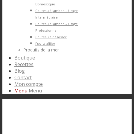
Domestique
Couteau à Jambon – Usage
Intermédiaire
Couteau à Jambon – Usage
Professionnel
Couteau à désosser
Fusil à affiler
Produits de la mer
Boutique
Recettes
Blog
Contact
Mon compte
Menu
Menu