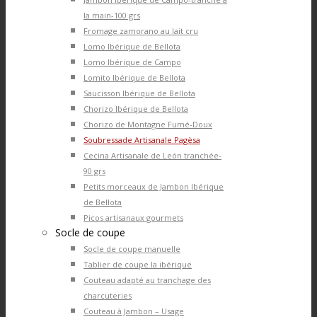
la main-100 grs
Fromage zamorano au lait cru
Lomo Ibérique de Bellota
Lomo Ibérique de Campo
Lomito Ibérique de Bellota
Saucisson Ibérique de Bellota
Chorizo Ibérique de Bellota
Chorizo de Montagne Fumé-Doux
Soubressade Artisanale Pagèsa
Cecina Artisanale de León tranchée-
90 grs
Petits morceaux de Jambon Ibérique
de Bellota
Picos artisanaux gourmets
Socle de coupe
Socle de coupe manuelle
Tablier de coupe la ibérique
Couteau adapté au tranchage des
charcuteries
Couteau à Jambon – Usage