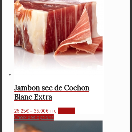
Jambon sec de Cochon
Blanc Extra
26,25
€
–
35,00
€
Promo !
TTC
Choix des options