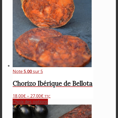
Note
5.00
sur 5
Chorizo Ibérique de Bellota
18,00
€
–
27,00
€
TTC
Choix des options