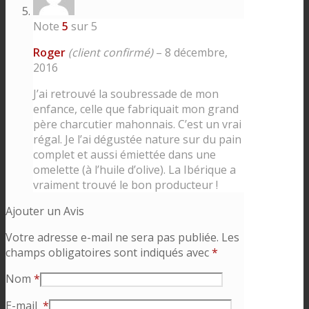
Note
5
sur 5
Roger
(client confirmé)
–
8 décembre,
2016
J’ai retrouvé la soubressade de mon
enfance, celle que fabriquait mon grand
père charcutier mahonnais. C’est un vrai
régal. Je l’ai dégustée nature sur du pain
complet et aussi émiettée dans une
omelette (à l’huile d’olive). La Ibérique a
vraiment trouvé le bon producteur !
Ajouter un Avis
Votre adresse e-mail ne sera pas publiée.
Les
champs obligatoires sont indiqués avec
*
Nom
*
E-mail
*