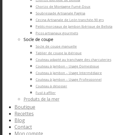
Chorizo de Montagne Fumé-Doux
Soubressade Artisanale Pagèsa
Cecina Artisanale de León tranchée-90 grs
Petits morceaux de Jambon Ibérique de Bellota
Picos artisanaux gourmets
Socle de coupe
Socle de coupe manuelle
Tablier de coupe la ibérique
Couteau adapté au tranchage des charcuteries
Couteau à Jambon – Usage Domestique
Couteau à Jambon – Usage Intermédiaire
Couteau à Jambon – Usage Professionnel
Couteau à désosser
Fusil à affiler
Produits de la mer
Boutique
Recettes
Blog
Contact
Mon compte