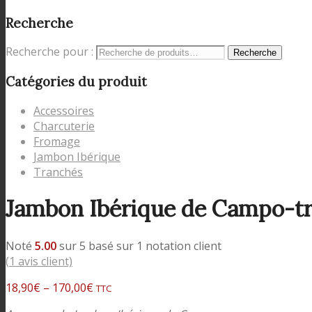
Recherche
Recherche pour :
Recherche
Catégories du produit
Accessoires
Charcuterie
Fromage
Jambon Ibérique
Tranchés
Jambon Ibérique de Campo-tr
Noté
5.00
sur 5 basé sur
1
notation client
(
1
avis client)
18,90
€
–
170,00
€
TTC