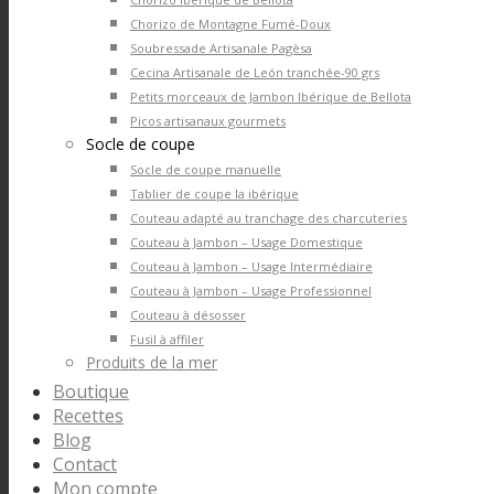
Chorizo de Montagne Fumé-Doux
Soubressade Artisanale Pagèsa
Cecina Artisanale de León tranchée-90 grs
Petits morceaux de Jambon Ibérique de Bellota
Picos artisanaux gourmets
Socle de coupe
Socle de coupe manuelle
Tablier de coupe la ibérique
Couteau adapté au tranchage des charcuteries
Couteau à Jambon – Usage Domestique
Couteau à Jambon – Usage Intermédiaire
Couteau à Jambon – Usage Professionnel
Couteau à désosser
Fusil à affiler
Produits de la mer
Boutique
Recettes
Blog
Contact
Mon compte