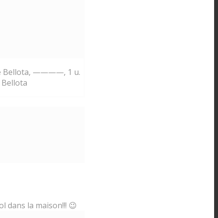
que Bellota, ————, 1 u.
 Bellota
l dans la maison!!! 😉