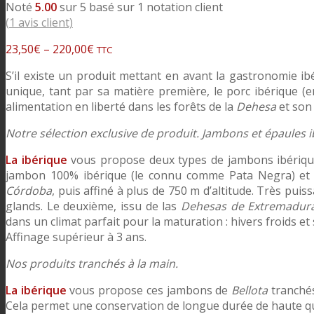
Noté
5.00
sur 5 basé sur
1
notation client
(
1
avis client)
23,50
€
–
220,00
€
TTC
S’il existe un produit mettant en avant la gastronomie i
unique, tant par sa matière première, le porc ibérique (
alimentation en liberté dans les forêts de la
Dehesa
et son
Notre sélection exclusive de produit. Jambons et épaules i
La ibérique
vous propose deux types de jambons ibériq
jambon 100% ibérique (le connu comme Pata Negra) et 
Córdoba
, puis affiné à plus de 750 m d’altitude. Très puis
glands. Le deuxième, issu de las
Dehesas de Extremadur
dans un climat parfait pour la maturation : hivers froids e
Affinage supérieur à 3 ans.
Nos produits tranchés à la main.
La ibérique
vous propose ces jambons de
Bellota
tranchés
Cela permet une conservation de longue durée de haute qu