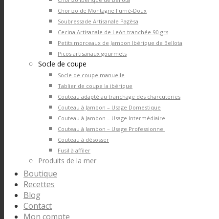
Chorizo de Montagne Fumé-Doux
Soubressade Artisanale Pagèsa
Cecina Artisanale de León tranchée-90 grs
Petits morceaux de Jambon Ibérique de Bellota
Picos artisanaux gourmets
Socle de coupe
Socle de coupe manuelle
Tablier de coupe la ibérique
Couteau adapté au tranchage des charcuteries
Couteau à Jambon – Usage Domestique
Couteau à Jambon – Usage Intermédiaire
Couteau à Jambon – Usage Professionnel
Couteau à désosser
Fusil à affiler
Produits de la mer
Boutique
Recettes
Blog
Contact
Mon compte