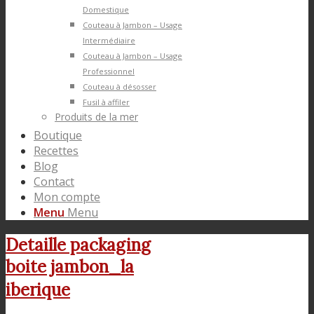
Domestique
Couteau à Jambon – Usage
Intermédiaire
Couteau à Jambon – Usage
Professionnel
Couteau à désosser
Fusil à affiler
Produits de la mer
Boutique
Recettes
Blog
Contact
Mon compte
Menu
Menu
Detaille packaging
boite jambon_la
iberique