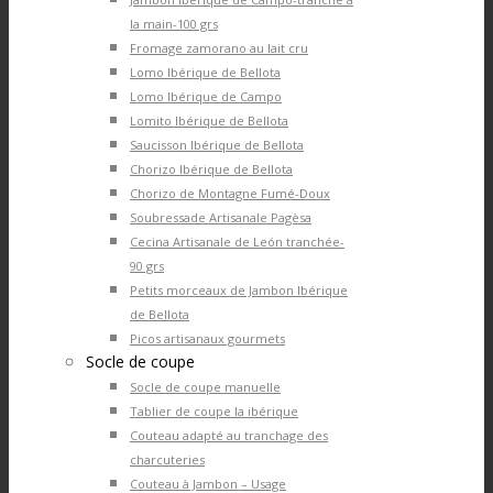
la main-100 grs
Fromage zamorano au lait cru
Lomo Ibérique de Bellota
Lomo Ibérique de Campo
Lomito Ibérique de Bellota
Saucisson Ibérique de Bellota
Chorizo Ibérique de Bellota
Chorizo de Montagne Fumé-Doux
Soubressade Artisanale Pagèsa
Cecina Artisanale de León tranchée-
90 grs
Petits morceaux de Jambon Ibérique
de Bellota
Picos artisanaux gourmets
Socle de coupe
Socle de coupe manuelle
Tablier de coupe la ibérique
Couteau adapté au tranchage des
charcuteries
Couteau à Jambon – Usage