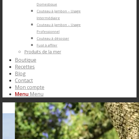
Domestique
Couteau à Jambon – Usage
Intermédiaire
Couteau à Jambon – Usage
Professionnel
Couteau à désosser
Fusil à affiler
Produits de la mer
Boutique
Recettes
Blog
Contact
Mon compte
Menu
Menu