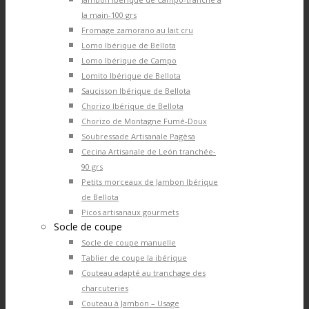
la main-100 grs
Fromage zamorano au lait cru
Lomo Ibérique de Bellota
Lomo Ibérique de Campo
Lomito Ibérique de Bellota
Saucisson Ibérique de Bellota
Chorizo Ibérique de Bellota
Chorizo de Montagne Fumé-Doux
Soubressade Artisanale Pagèsa
Cecina Artisanale de León tranchée-
90 grs
Petits morceaux de Jambon Ibérique
de Bellota
Picos artisanaux gourmets
Socle de coupe
Socle de coupe manuelle
Tablier de coupe la ibérique
Couteau adapté au tranchage des
charcuteries
Couteau à Jambon – Usage