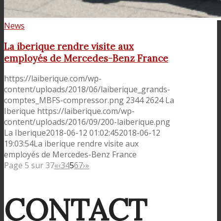
News
La iberique rendre visite aux
employés de Mercedes-Benz France
https://laiberique.com/wp-
content/uploads/2018/06/laiberique_grands-
comptes_MBFS-compressor.png
2344
2624
La
Iberique
https://laiberique.com/wp-
content/uploads/2016/09/200-laiberique.png
La Iberique
2018-06-12 01:02:45
2018-06-12
19:03:54
La iberique rendre visite aux
employés de Mercedes-Benz France
Page 5 sur 37
«
‹
3
4
5
6
7
›
»
CONTACT