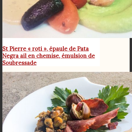
St Pierre « roti », épaule de Pata
Negra ail en chemise, émulsion de
Soubressade