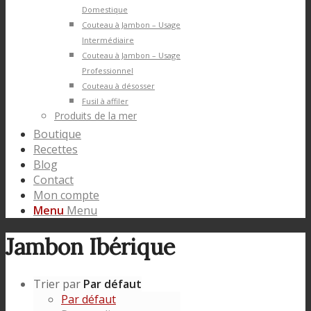
Domestique
Couteau à Jambon – Usage
Intermédiaire
Couteau à Jambon – Usage
Professionnel
Couteau à désosser
Fusil à affiler
Produits de la mer
Boutique
Recettes
Blog
Contact
Mon compte
Menu
Menu
Jambon Ibérique
Trier par
Par défaut
Par défaut