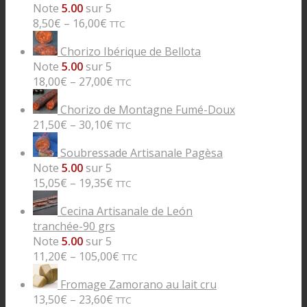
Note
5.00
sur 5
8,50
€
–
16,00
€
TTC
Chorizo Ibérique de Bellota
Note
5.00
sur 5
18,00
€
–
27,00
€
TTC
Chorizo de Montagne Fumé-Doux
21,50
€
–
30,10
€
TTC
Soubressade Artisanale Pagèsa
Note
5.00
sur 5
15,05
€
–
19,35
€
TTC
Cecina Artisanale de León
tranchée-90 grs
Note
5.00
sur 5
11,20
€
–
105,00
€
TTC
Fromage Zamorano au lait cru
13,50
€
–
23,60
€
TTC