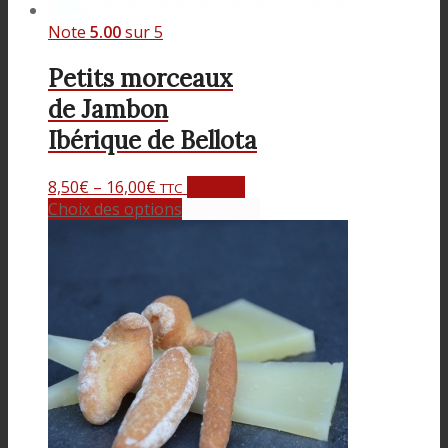
Note
5.00
sur 5
Petits morceaux
de Jambon
Ibérique de Bellota
8,50
€
–
16,00
€
Promo !
TTC
Choix des options