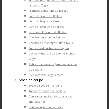
la main-100 grs
Fromage zamorano au lait cru
Lomo Ibérique de Bellota
Lomo Ibérique de Campo
Lomito Ibérique de Bellota
Saucisson Ibérique de Bellota
Chorizo Ibérique de Bellota
Chorizo de Montagne Fumé-Doux
Soubressade Artisanale Pagèsa
Cecina Artisanale de León tranchée-
90 grs
Petits morceaux de Jambon Ibérique
de Bellota
Picos artisanaux gourmets
Socle de coupe
Socle de coupe manuelle
Tablier de coupe la ibérique
Couteau adapté au tranchage des
charcuteries
Couteau à Jambon – Usage