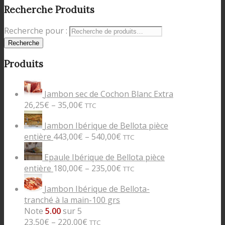
Recherche Produits
Recherche pour :
Recherche
Produits
Jambon sec de Cochon Blanc Extra
26,25
€
–
35,00
€
TTC
Jambon Ibérique de Bellota pièce
entière
443,00
€
–
540,00
€
TTC
Epaule Ibérique de Bellota pièce
entière
180,00
€
–
235,00
€
TTC
Jambon Ibérique de Bellota-
tranché à la main-100 grs
Note
5.00
sur 5
23,50
€
–
220,00
€
TTC