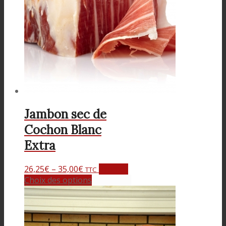
Jambon sec de
Cochon Blanc
Extra
26,25
€
–
35,00
€
Promo !
TTC
Choix des options