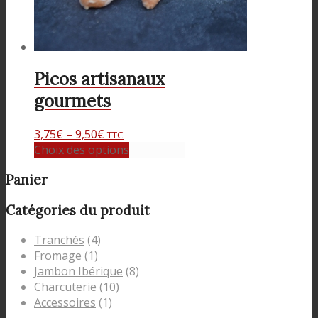
Picos artisanaux
gourmets
3,75
€
–
9,50
€
TTC
Choix des options
Panier
Catégories du produit
Tranchés
(4)
Fromage
(1)
Jambon Ibérique
(8)
Charcuterie
(10)
Accessoires
(1)