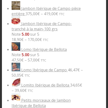
Jambon Ibérique de Campo pièce
entière
375,00
€
–
419,00
€
TTC
Jambon Ibérique de Campo-
tranché à la main-100 grs
Note
5.00
sur 5
18,90
€
–
170,00
€
TTC
Lomo Ibérique de Bellota
Note
5.00
sur 5
47,50
€
–
57,00
€
TTC
Lomo Ibérique de Campo
46,47
€
–
50,05
€
TTC
Lomito Ibérique de Bellota
34,65
€
–
39,60
€
TTC
Petits morceaux de Jambon
Ibérique de Bellota