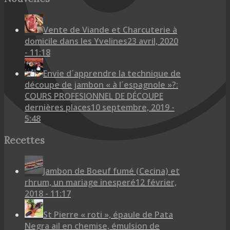
Vente de Viande et Charcuterie à
domicile dans les Yvelines
23 avril, 2020
- 11:18
Envie d´apprendre la technique de
découpe de jambon « à l´espagnole »?:
COURS PROFESIONNEL DE DÉCOUPE
dernières places
10 septembre, 2019 -
5:48
Recettes
Jambon de Boeuf fumé (Cecina) et
rhrum, un mariage inesperé
12 février,
2018 - 11:17
St Pierre « roti », épaule de Pata
Negra ail en chemise, émulsion de