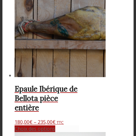
Epaule Ibérique de
Bellota pièce
entière
180,00
€
–
235,00
€
TTC
Choix des options