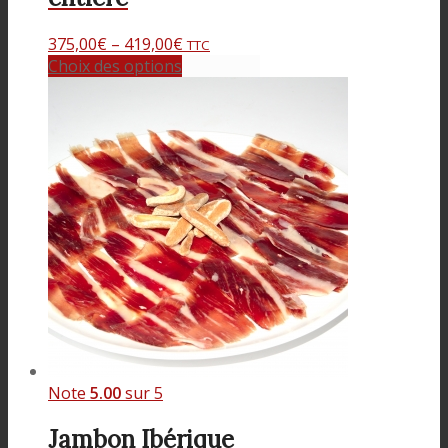
375,00
€
–
419,00
€
TTC
Choix des options
Note
5.00
sur 5
Jambon Ibérique