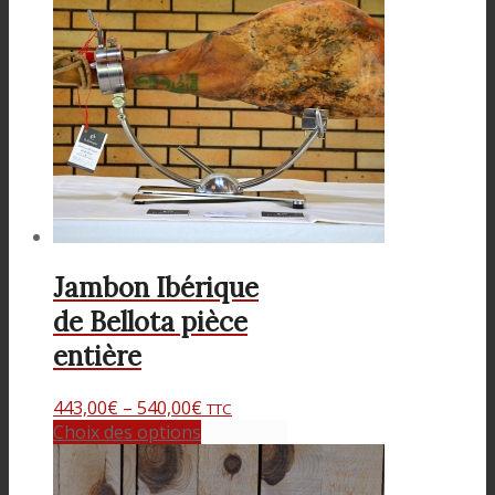
Jambon Ibérique
de Bellota pièce
entière
443,00
€
–
540,00
€
TTC
Choix des options