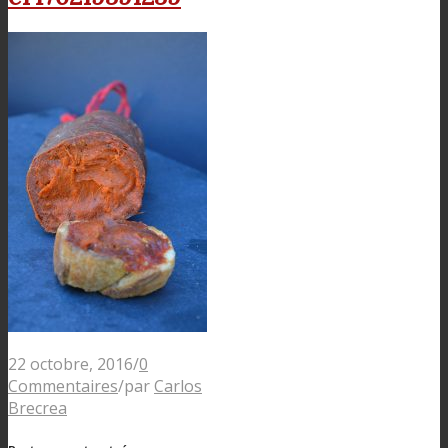
22 octobre, 2016
/
0
Commentaires
/
par
Carlos
Brecrea