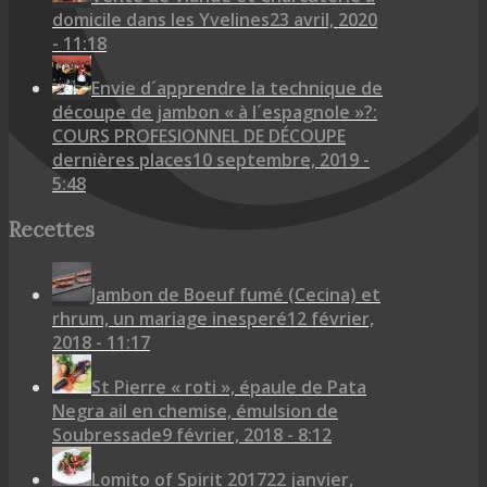
domicile dans les Yvelines
23 avril, 2020
- 11:18
Envie d´apprendre la technique de
découpe de jambon « à l´espagnole »?:
COURS PROFESIONNEL DE DÉCOUPE
dernières places
10 septembre, 2019 -
5:48
Recettes
Jambon de Boeuf fumé (Cecina) et
rhrum, un mariage inesperé
12 février,
2018 - 11:17
St Pierre « roti », épaule de Pata
Negra ail en chemise, émulsion de
Soubressade
9 février, 2018 - 8:12
Lomito of Spirit 2017
22 janvier,