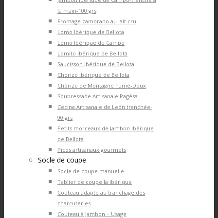
la main-100 grs
Fromage zamorano au lait cru
Lomo Ibérique de Bellota
Lomo Ibérique de Campo
Lomito Ibérique de Bellota
Saucisson Ibérique de Bellota
Chorizo Ibérique de Bellota
Chorizo de Montagne Fumé-Doux
Soubressade Artisanale Pagèsa
Cecina Artisanale de León tranchée-
90 grs
Petits morceaux de Jambon Ibérique
de Bellota
Picos artisanaux gourmets
Socle de coupe
Socle de coupe manuelle
Tablier de coupe la ibérique
Couteau adapté au tranchage des
charcuteries
Couteau à Jambon – Usage