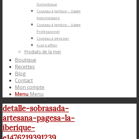
Domestique
Couteau à Jambon – Usage
Intermédiaire
Couteau à Jambon – Usage
Professionnel
Couteau à désosser
Fusil à affiler
Produits de la mer
Boutique
Recettes
Blog
Contact
Mon compte
Menu
Menu
detalle-sobrasada-
artesana-pagesa-la-
iberique-
e1476219391239