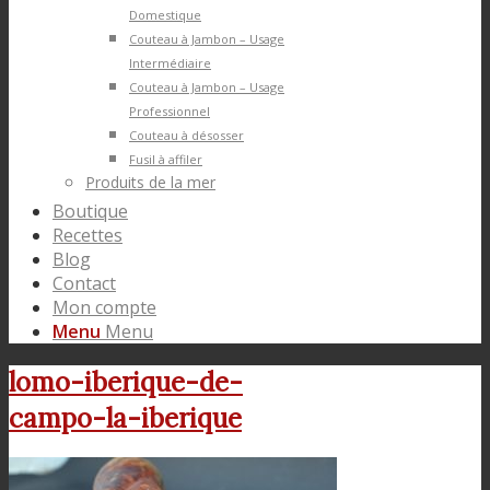
Domestique
Couteau à Jambon – Usage
Intermédiaire
Couteau à Jambon – Usage
Professionnel
Couteau à désosser
Fusil à affiler
Produits de la mer
Boutique
Recettes
Blog
Contact
Mon compte
Menu
Menu
lomo-iberique-de-
campo-la-iberique