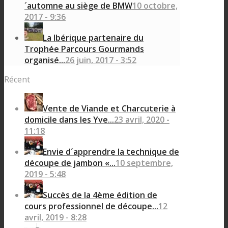
´automne au siège de BMW
10 octobre,
2017 - 9:36
La Ibérique partenaire du
Trophée Parcours Gourmands
organisé...
26 juin, 2017 - 3:52
Récent
Vente de Viande et Charcuterie à
domicile dans les Yve...
23 avril, 2020 -
11:18
Envie d´apprendre la technique de
découpe de jambon «...
10 septembre,
2019 - 5:48
Succès de la 4ème édition de
cours professionnel de découpe...
12
avril, 2019 - 8:28