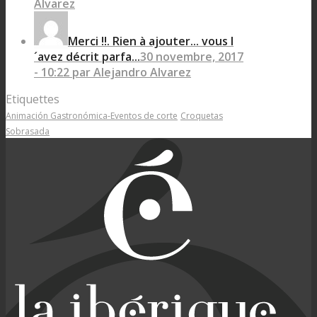
Alvarez
Merci !!. Rien à ajouter... vous l
´avez décrit parfa...
30 novembre, 2017
- 10:22 par Alejandro Alvarez
Etiquettes
Animación Gastronómica-Eventos de corte
Croquetas
Sobrasada