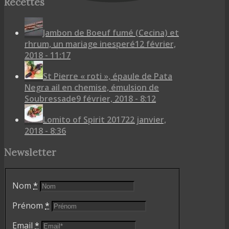
Recettes
Jambon de Boeuf fumé (Cecina) et
rhrum, un mariage inesperé
12 février,
2018 - 11:17
St Pierre « roti », épaule de Pata
Negra ail en chemise, émulsion de
Soubressade
9 février, 2018 - 8:12
Lomito of Spirit 2017
22 janvier,
2018 - 8:36
Newsletter
Nom
*
Prénom
*
Email
*