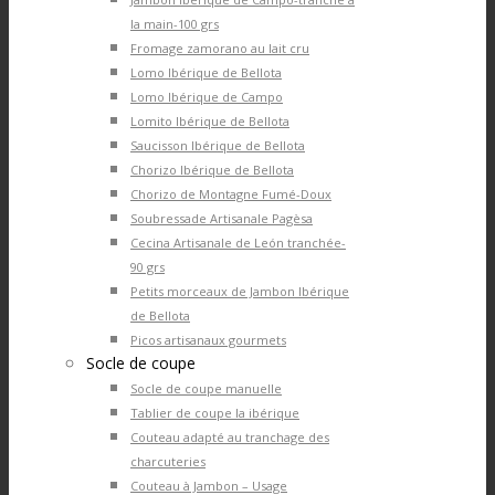
la main-100 grs
Fromage zamorano au lait cru
Lomo Ibérique de Bellota
Lomo Ibérique de Campo
Lomito Ibérique de Bellota
Saucisson Ibérique de Bellota
Chorizo Ibérique de Bellota
Chorizo de Montagne Fumé-Doux
Soubressade Artisanale Pagèsa
Cecina Artisanale de León tranchée-
90 grs
Petits morceaux de Jambon Ibérique
de Bellota
Picos artisanaux gourmets
Socle de coupe
Socle de coupe manuelle
Tablier de coupe la ibérique
Couteau adapté au tranchage des
charcuteries
Couteau à Jambon – Usage