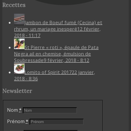
Recettes
Jambon de Boeuf fumé (Cecina) et
rhrum, un mariage inesperé
12 février,
2018 - 11:17
St Pierre « roti », épaule de Pata
Negra ail en chemise, émulsion de
Soubressade
9 février, 2018 - 8:12
Lomito of Spirit 2017
22 janvier,
2018 - 8:36
Newsletter
Nom
*
Prénom
*