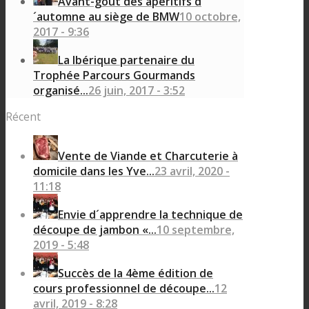
Avant-goût des apéritifs d
´automne au siège de BMW
10 octobre,
2017 - 9:36
La Ibérique partenaire du
Trophée Parcours Gourmands
organisé...
26 juin, 2017 - 3:52
Récent
Vente de Viande et Charcuterie à
domicile dans les Yve...
23 avril, 2020 -
11:18
Envie d´apprendre la technique de
découpe de jambon «...
10 septembre,
2019 - 5:48
Succès de la 4ème édition de
cours professionnel de découpe...
12
avril, 2019 - 8:28