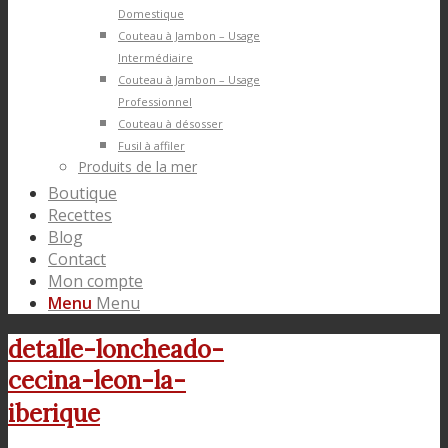
Domestique
Couteau à Jambon – Usage
Intermédiaire
Couteau à Jambon – Usage
Professionnel
Couteau à désosser
Fusil à affiler
Produits de la mer
Boutique
Recettes
Blog
Contact
Mon compte
Menu
Menu
detalle-loncheado-
cecina-leon-la-
iberique