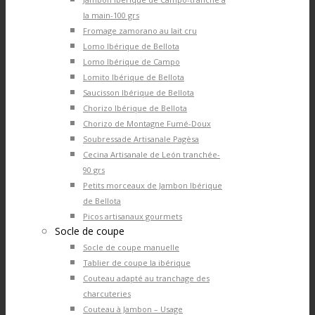
la main-100 grs
Fromage zamorano au lait cru
Lomo Ibérique de Bellota
Lomo Ibérique de Campo
Lomito Ibérique de Bellota
Saucisson Ibérique de Bellota
Chorizo Ibérique de Bellota
Chorizo de Montagne Fumé-Doux
Soubressade Artisanale Pagèsa
Cecina Artisanale de León tranchée-
90 grs
Petits morceaux de Jambon Ibérique
de Bellota
Picos artisanaux gourmets
Socle de coupe
Socle de coupe manuelle
Tablier de coupe la ibérique
Couteau adapté au tranchage des
charcuteries
Couteau à Jambon – Usage