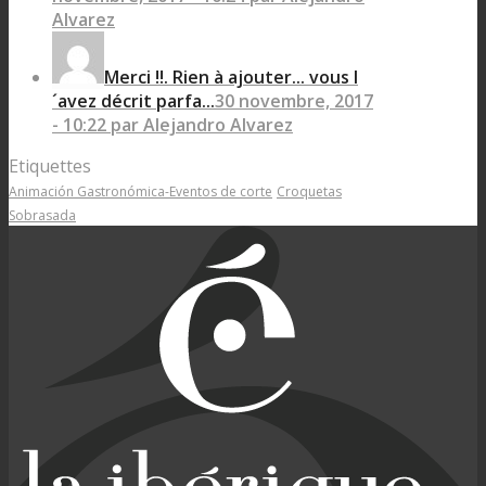
Alvarez
Merci !!. Rien à ajouter... vous l
´avez décrit parfa...
30 novembre, 2017
- 10:22 par Alejandro Alvarez
Etiquettes
Animación Gastronómica-Eventos de corte
Croquetas
Sobrasada