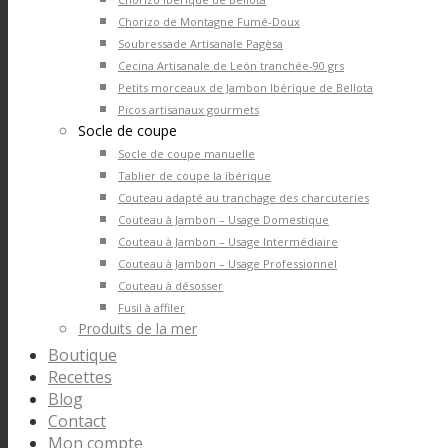
Chorizo de Montagne Fumé-Doux
Soubressade Artisanale Pagèsa
Cecina Artisanale de León tranchée-90 grs
Petits morceaux de Jambon Ibérique de Bellota
Picos artisanaux gourmets
Socle de coupe
Socle de coupe manuelle
Tablier de coupe la ibérique
Couteau adapté au tranchage des charcuteries
Couteau à Jambon – Usage Domestique
Couteau à Jambon – Usage Intermédiaire
Couteau à Jambon – Usage Professionnel
Couteau à désosser
Fusil à affiler
Produits de la mer
Boutique
Recettes
Blog
Contact
Mon compte