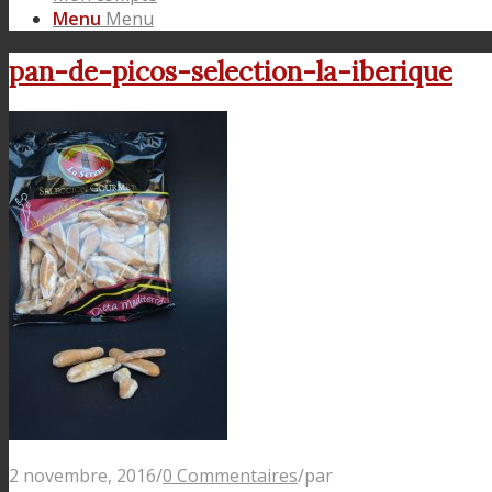
Menu
Menu
pan-de-picos-selection-la-iberique
2 novembre, 2016
/
0 Commentaires
/
par