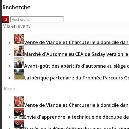
Recherche
Mis en avant
Vente de Viande et Charcuterie à domicile dans 
Marché d´Automne au CEA de Saclay version la i
Avant-goût des apéritifs d´automne au siège
La Ibérique partenaire du Trophée Parcours G
Récent
Vente de Viande et Charcuterie à domicile dans 
Envie d´apprendre la technique de découpe de 
Succès de la 4ème édition de cours profession