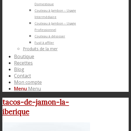
Domestique
Couteau à Jambon – Usage
Intermédiaire
Couteau à Jambon – Usage
Professionnel
Couteau à désosser
Fusil à affiler
Produits de la mer
Boutique
Recettes
Blog
Contact
Mon compte
Menu
Menu
tacos-de-jamon-la-
iberique