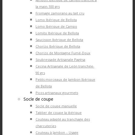
la main-100 grs
Fromage zamorano au lait cru
Lomo Ibérique de Bellota
Lomo Ibérique de Campo
Lomito Ibérique de Bellota
Saucisson Ibérique de Bellota
Chorizo Ibérique de Bellota
Chorizo de Montagne Fumé-Doux
Soubressade Artisanale Pagèsa
Cecina Artisanale de León tranchée-
90 grs
Petits morceaux de Jambon Ibérique
de Bellota
Picos artisanaux gourmets
Socle de coupe
Socle de coupe manuelle
Tablier de coupe la ibérique
Couteau adapté au tranchage des
charcuteries
Couteau à Jambon – Usage