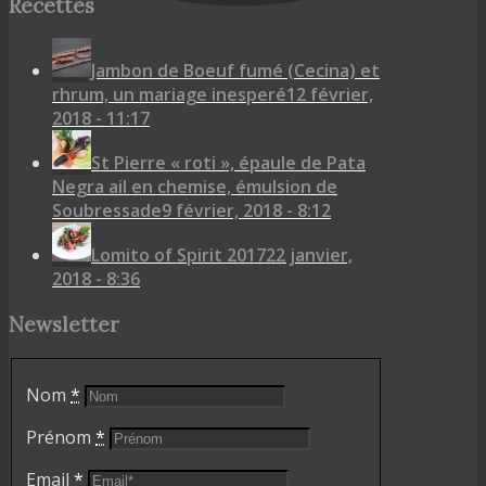
Recettes
Jambon de Boeuf fumé (Cecina) et
rhrum, un mariage inesperé
12 février,
2018 - 11:17
St Pierre « roti », épaule de Pata
Negra ail en chemise, émulsion de
Soubressade
9 février, 2018 - 8:12
Lomito of Spirit 2017
22 janvier,
2018 - 8:36
Newsletter
Nom
*
Prénom
*
Email
*