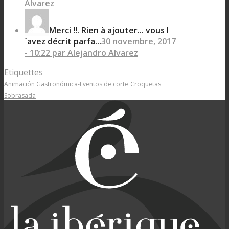
Alvarez
Merci !!. Rien à ajouter... vous l
´avez décrit parfa...
30 novembre, 2017
- 10:22 par Alejandro Alvarez
Etiquettes
Animación Gastronómica-Eventos de corte
Croquetas
Sobrasada