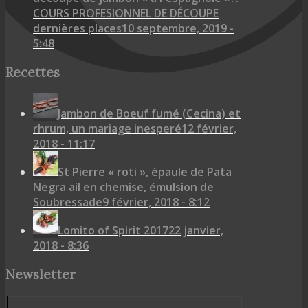
COURS PROFESIONNEL DE DÉCOUPE
dernières places
10 septembre, 2019 -
5:48
Recettes
Jambon de Boeuf fumé (Cecina) et
rhrum, un mariage inesperé
12 février,
2018 - 11:17
St Pierre « roti », épaule de Pata
Negra ail en chemise, émulsion de
Soubressade
9 février, 2018 - 8:12
Lomito of Spirit 2017
22 janvier,
2018 - 8:36
Newsletter