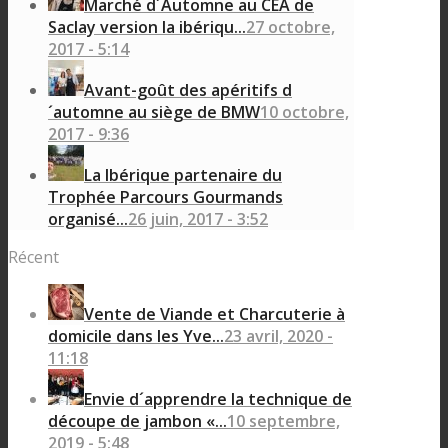
Marché d´Automne au CEA de
Saclay version la ibériqu...
27 octobre,
2017 - 5:14
Avant-goût des apéritifs d
´automne au siège de BMW
10 octobre,
2017 - 9:36
La Ibérique partenaire du
Trophée Parcours Gourmands
organisé...
26 juin, 2017 - 3:52
Récent
Vente de Viande et Charcuterie à
domicile dans les Yve...
23 avril, 2020 -
11:18
Envie d´apprendre la technique de
découpe de jambon «...
10 septembre,
2019 - 5:48