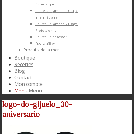
Domestique
Couteau à Jambon – Usage
Intermédiaire
Couteau à Jambon – Usage
Professionnel
Couteau à désosser
Fusil à affiler
Produits de la mer
Boutique
Recettes
Blog
Contact
Mon compte
Menu
Menu
logo-do-gijuelo_30-
aniversario