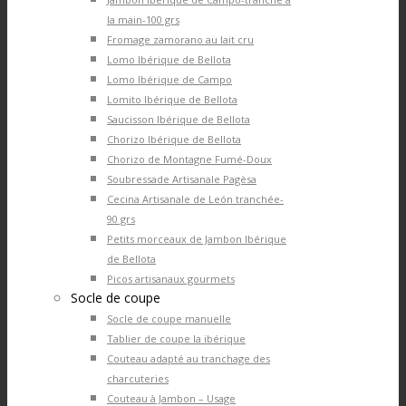
la main-100 grs
Fromage zamorano au lait cru
Lomo Ibérique de Bellota
Lomo Ibérique de Campo
Lomito Ibérique de Bellota
Saucisson Ibérique de Bellota
Chorizo Ibérique de Bellota
Chorizo de Montagne Fumé-Doux
Soubressade Artisanale Pagèsa
Cecina Artisanale de León tranchée-
90 grs
Petits morceaux de Jambon Ibérique
de Bellota
Picos artisanaux gourmets
Socle de coupe
Socle de coupe manuelle
Tablier de coupe la ibérique
Couteau adapté au tranchage des
charcuteries
Couteau à Jambon – Usage