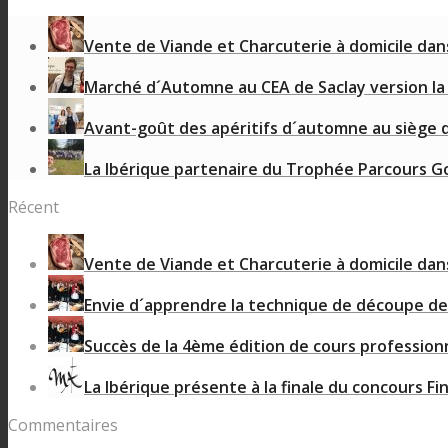
Vente de Viande et Charcuterie à domicile dans 
Marché d´Automne au CEA de Saclay version la i
Avant-goût des apéritifs d´automne au siège
La Ibérique partenaire du Trophée Parcours G
Récent
Vente de Viande et Charcuterie à domicile dans 
Envie d´apprendre la technique de découpe de 
Succès de la 4ème édition de cours profession
La Ibérique présente à la finale du concours Fin
Commentaires