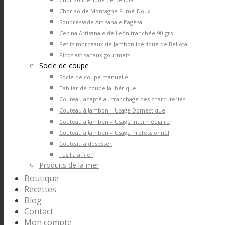
Chorizo de Montagne Fumé-Doux
Soubressade Artisanale Pagèsa
Cecina Artisanale de León tranchée-90 grs
Petits morceaux de Jambon Ibérique de Bellota
Picos artisanaux gourmets
Socle de coupe
Socle de coupe manuelle
Tablier de coupe la ibérique
Couteau adapté au tranchage des charcuteries
Couteau à Jambon – Usage Domestique
Couteau à Jambon – Usage Intermédiaire
Couteau à Jambon – Usage Professionnel
Couteau à désosser
Fusil à affiler
Produits de la mer
Boutique
Recettes
Blog
Contact
Mon compte