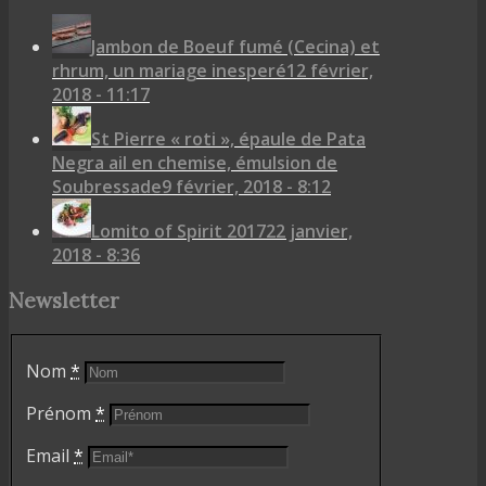
Jambon de Boeuf fumé (Cecina) et
rhrum, un mariage inesperé
12 février,
2018 - 11:17
St Pierre « roti », épaule de Pata
Negra ail en chemise, émulsion de
Soubressade
9 février, 2018 - 8:12
Lomito of Spirit 2017
22 janvier,
2018 - 8:36
Newsletter
Nom
*
Prénom
*
Email
*