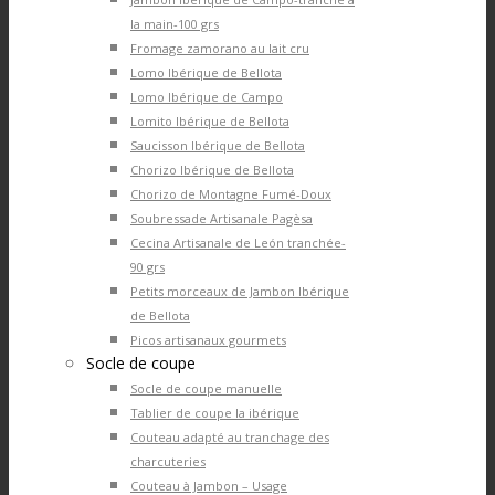
la main-100 grs
Fromage zamorano au lait cru
Lomo Ibérique de Bellota
Lomo Ibérique de Campo
Lomito Ibérique de Bellota
Saucisson Ibérique de Bellota
Chorizo Ibérique de Bellota
Chorizo de Montagne Fumé-Doux
Soubressade Artisanale Pagèsa
Cecina Artisanale de León tranchée-
90 grs
Petits morceaux de Jambon Ibérique
de Bellota
Picos artisanaux gourmets
Socle de coupe
Socle de coupe manuelle
Tablier de coupe la ibérique
Couteau adapté au tranchage des
charcuteries
Couteau à Jambon – Usage