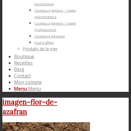
Domestique
Couteau à Jambon – Usage
Intermédiaire
Couteau à Jambon – Usage
Professionnel
Couteau à désosser
Fusil à affiler
Produits de la mer
Boutique
Recettes
Blog
Contact
Mon compte
Menu
Menu
imagen-flor-de-
azafran