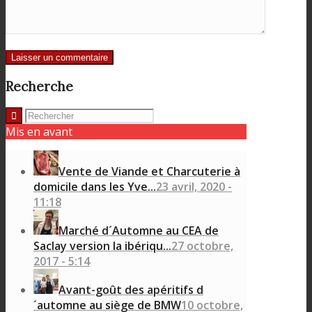
Recherche
Mis en avant
Vente de Viande et Charcuterie à
domicile dans les Yve...
23 avril, 2020 -
11:18
Marché d´Automne au CEA de
Saclay version la ibériqu...
27 octobre,
2017 - 5:14
Avant-goût des apéritifs d
´automne au siège de BMW
10 octobre,