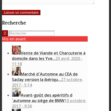
Recherche
Mis en avant
Vente de Viande et Charcuterie à
domicile dans les Yve...
23 avril, 2020 -
11:18
Marché d´Automne au CEA de
Saclay version la ibériqu...
27 octobre,
2017 - 5:14
Avant-goût des apéritifs d
´automne au siège de BMW
10 octobre,
2017 - 9:36