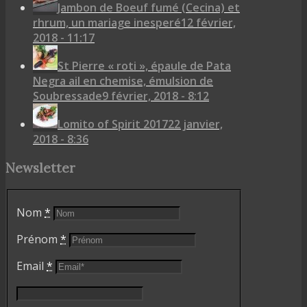
Jambon de Boeuf fumé (Cecina) et
rhrum, un mariage inesperé
12 février,
2018 - 11:17
St Pierre « roti », épaule de Pata
Negra ail en chemise, émulsion de
Soubressade
9 février, 2018 - 8:12
Lomito of Spirit 2017
22 janvier,
2018 - 8:36
Newsletter
Nom
*
Prénom
*
Email
*