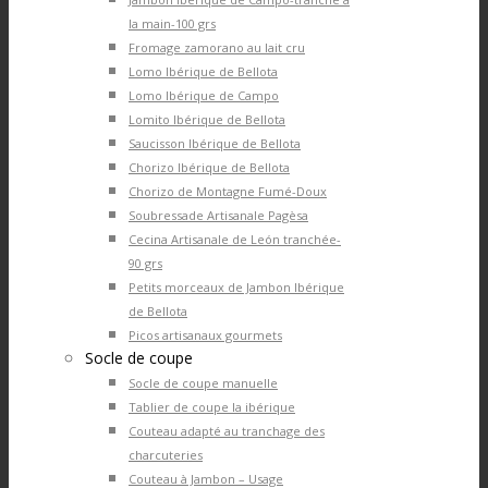
la main-100 grs
Fromage zamorano au lait cru
Lomo Ibérique de Bellota
Lomo Ibérique de Campo
Lomito Ibérique de Bellota
Saucisson Ibérique de Bellota
Chorizo Ibérique de Bellota
Chorizo de Montagne Fumé-Doux
Soubressade Artisanale Pagèsa
Cecina Artisanale de León tranchée-
90 grs
Petits morceaux de Jambon Ibérique
de Bellota
Picos artisanaux gourmets
Socle de coupe
Socle de coupe manuelle
Tablier de coupe la ibérique
Couteau adapté au tranchage des
charcuteries
Couteau à Jambon – Usage