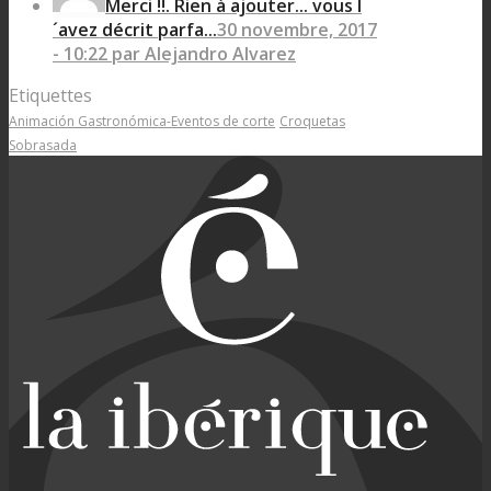
Merci !!. Rien à ajouter... vous l
´avez décrit parfa...
30 novembre, 2017
- 10:22 par Alejandro Alvarez
Etiquettes
Animación Gastronómica-Eventos de corte
Croquetas
Sobrasada