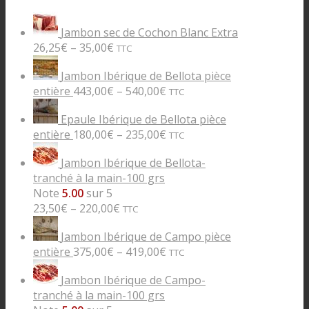
Jambon sec de Cochon Blanc Extra
26,25
€
–
35,00
€
TTC
Jambon Ibérique de Bellota pièce
entière
443,00
€
–
540,00
€
TTC
Epaule Ibérique de Bellota pièce
entière
180,00
€
–
235,00
€
TTC
Jambon Ibérique de Bellota-
tranché à la main-100 grs
Note
5.00
sur 5
23,50
€
–
220,00
€
TTC
Jambon Ibérique de Campo pièce
entière
375,00
€
–
419,00
€
TTC
Jambon Ibérique de Campo-
tranché à la main-100 grs