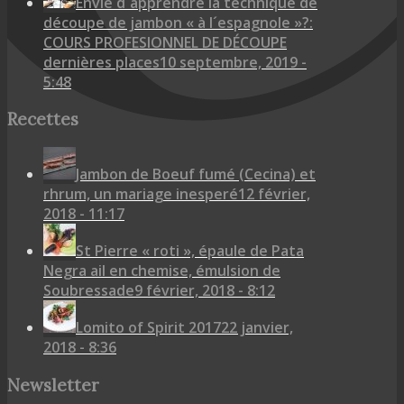
Envie d´apprendre la technique de
découpe de jambon « à l´espagnole »?:
COURS PROFESIONNEL DE DÉCOUPE
dernières places
10 septembre, 2019 -
5:48
Recettes
Jambon de Boeuf fumé (Cecina) et
rhrum, un mariage inesperé
12 février,
2018 - 11:17
St Pierre « roti », épaule de Pata
Negra ail en chemise, émulsion de
Soubressade
9 février, 2018 - 8:12
Lomito of Spirit 2017
22 janvier,
2018 - 8:36
Newsletter