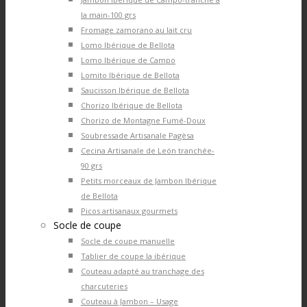
la main-100 grs
Fromage zamorano au lait cru
Lomo Ibérique de Bellota
Lomo Ibérique de Campo
Lomito Ibérique de Bellota
Saucisson Ibérique de Bellota
Chorizo Ibérique de Bellota
Chorizo de Montagne Fumé-Doux
Soubressade Artisanale Pagèsa
Cecina Artisanale de León tranchée-
90 grs
Petits morceaux de Jambon Ibérique
de Bellota
Picos artisanaux gourmets
Socle de coupe
Socle de coupe manuelle
Tablier de coupe la ibérique
Couteau adapté au tranchage des
charcuteries
Couteau à Jambon – Usage