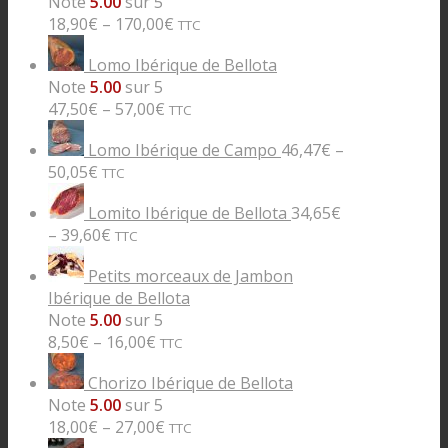
Note
5.00
sur 5
18,90
€
–
170,00
€
TTC
Lomo Ibérique de Bellota
Note
5.00
sur 5
47,50
€
–
57,00
€
TTC
Lomo Ibérique de Campo
46,47
€
–
50,05
€
TTC
Lomito Ibérique de Bellota
34,65
€
–
39,60
€
TTC
Petits morceaux de Jambon
Ibérique de Bellota
Note
5.00
sur 5
8,50
€
–
16,00
€
TTC
Chorizo Ibérique de Bellota
Note
5.00
sur 5
18,00
€
–
27,00
€
TTC