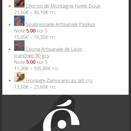
Chorizo de Montagne Fumé-Doux
21,50
€
–
30,10
€
TTC
Soubressade Artisanale Pagèsa
Note
5.00
sur 5
15,05
€
–
19,35
€
TTC
Cecina Artisanale de León
tranchée-90 grs
Note
5.00
sur 5
11,20
€
–
105,00
€
TTC
Fromage Zamorano au lait cru
13,50
€
–
23,60
€
TTC