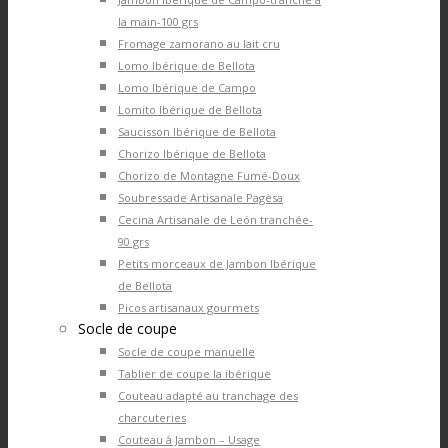
la main-100 grs
Fromage zamorano au lait cru
Lomo Ibérique de Bellota
Lomo Ibérique de Campo
Lomito Ibérique de Bellota
Saucisson Ibérique de Bellota
Chorizo Ibérique de Bellota
Chorizo de Montagne Fumé-Doux
Soubressade Artisanale Pagèsa
Cecina Artisanale de León tranchée-
90 grs
Petits morceaux de Jambon Ibérique
de Bellota
Picos artisanaux gourmets
Socle de coupe
Socle de coupe manuelle
Tablier de coupe la ibérique
Couteau adapté au tranchage des
charcuteries
Couteau à Jambon – Usage