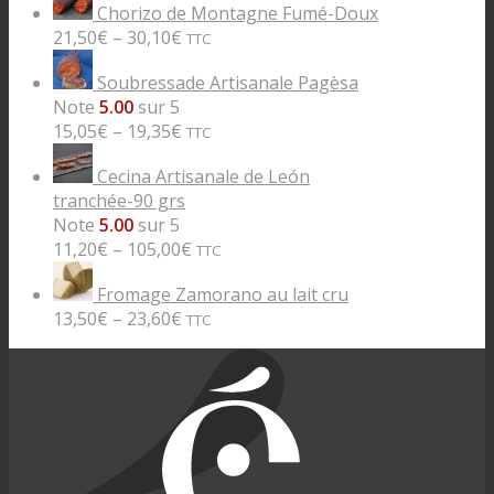
Chorizo de Montagne Fumé-Doux
21,50
€
–
30,10
€
TTC
Soubressade Artisanale Pagèsa
Note
5.00
sur 5
15,05
€
–
19,35
€
TTC
Cecina Artisanale de León
tranchée-90 grs
Note
5.00
sur 5
11,20
€
–
105,00
€
TTC
Fromage Zamorano au lait cru
13,50
€
–
23,60
€
TTC