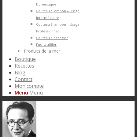
Domestique
Couteau à Jambon – Usage
Intermédiaire
Couteau à Jambon – Usage
Professionnel
Couteau à désosser
Fusil à affiler
Produits de la mer
Boutique
Recettes
Blog
Contact
Mon compte
Menu
Menu