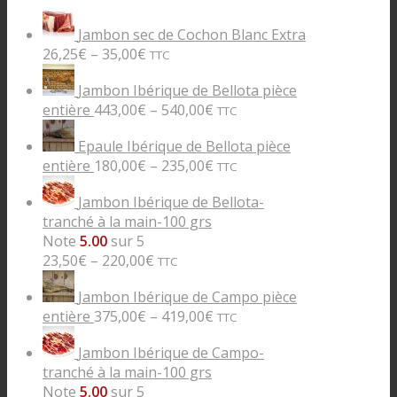
Jambon sec de Cochon Blanc Extra
26,25
€
–
35,00
€
TTC
Jambon Ibérique de Bellota pièce
entière
443,00
€
–
540,00
€
TTC
Epaule Ibérique de Bellota pièce
entière
180,00
€
–
235,00
€
TTC
Jambon Ibérique de Bellota-
tranché à la main-100 grs
Note
5.00
sur 5
23,50
€
–
220,00
€
TTC
Jambon Ibérique de Campo pièce
entière
375,00
€
–
419,00
€
TTC
Jambon Ibérique de Campo-
tranché à la main-100 grs
Note
5.00
sur 5