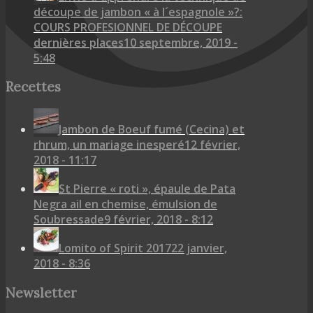
découpe de jambon « à l´espagnole »?:
COURS PROFESIONNEL DE DÉCOUPE
dernières places
10 septembre, 2019 -
5:48
Recettes
Jambon de Boeuf fumé (Cecina) et
rhrum, un mariage inesperé
12 février,
2018 - 11:17
St Pierre « roti », épaule de Pata
Negra ail en chemise, émulsion de
Soubressade
9 février, 2018 - 8:12
Lomito of Spirit 2017
22 janvier,
2018 - 8:36
Newsletter