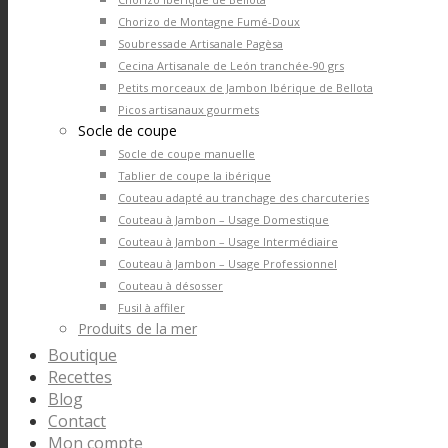
Chorizo de Montagne Fumé-Doux
Soubressade Artisanale Pagèsa
Cecina Artisanale de León tranchée-90 grs
Petits morceaux de Jambon Ibérique de Bellota
Picos artisanaux gourmets
Socle de coupe
Socle de coupe manuelle
Tablier de coupe la ibérique
Couteau adapté au tranchage des charcuteries
Couteau à Jambon – Usage Domestique
Couteau à Jambon – Usage Intermédiaire
Couteau à Jambon – Usage Professionnel
Couteau à désosser
Fusil à affiler
Produits de la mer
Boutique
Recettes
Blog
Contact
Mon compte