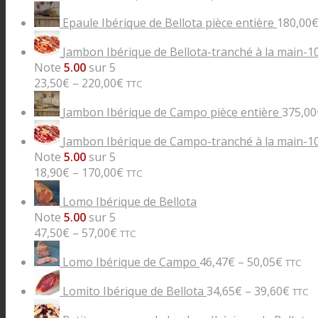
Epaule Ibérique de Bellota pièce entière
180,00
Jambon Ibérique de Bellota-tranché à la main-1
Note
5.00
sur 5
23,50
€
–
220,00
€
TTC
Jambon Ibérique de Campo pièce entière
375,00
Jambon Ibérique de Campo-tranché à la main-1
Note
5.00
sur 5
18,90
€
–
170,00
€
TTC
Lomo Ibérique de Bellota
Note
5.00
sur 5
47,50
€
–
57,00
€
TTC
Lomo Ibérique de Campo
46,47
€
–
50,05
€
TTC
Lomito Ibérique de Bellota
34,65
€
–
39,60
€
TTC