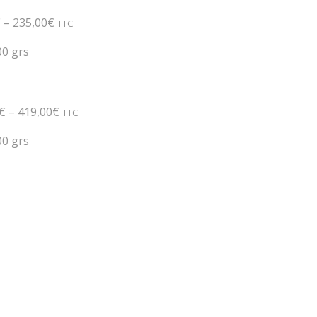
€
–
235,00
€
TTC
00 grs
€
–
419,00
€
TTC
00 grs