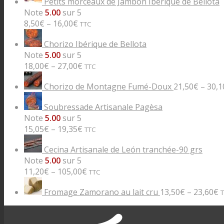
Petits morceaux de Jambon Ibérique de Bellota
Note
5.00
sur 5
8,50
€
–
16,00
€
TTC
Chorizo Ibérique de Bellota
Note
5.00
sur 5
18,00
€
–
27,00
€
TTC
Chorizo de Montagne Fumé-Doux
21,50
€
–
30,1
Soubressade Artisanale Pagèsa
Note
5.00
sur 5
15,05
€
–
19,35
€
TTC
Cecina Artisanale de León tranchée-90 grs
Note
5.00
sur 5
11,20
€
–
105,00
€
TTC
Fromage Zamorano au lait cru
13,50
€
–
23,60
€