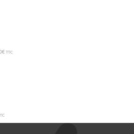
0
€
TTC
TTC