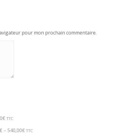
navigateur pour mon prochain commentaire.
0
€
TTC
€
–
540,00
€
TTC