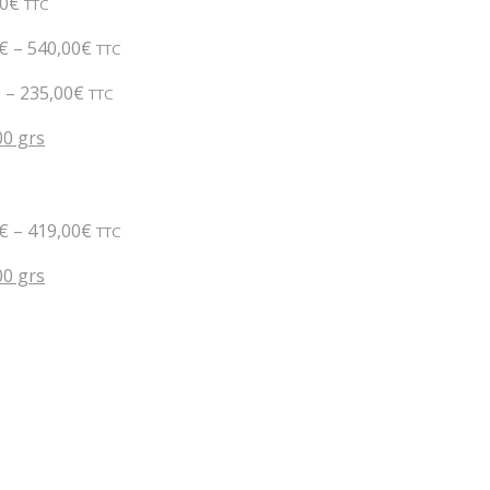
0
€
TTC
€
–
540,00
€
TTC
€
–
235,00
€
TTC
00 grs
€
–
419,00
€
TTC
00 grs