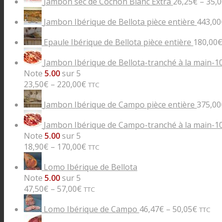
Jambon sec de Cochon Blanc Extra
26,25
€
–
35,0
Jambon Ibérique de Bellota pièce entière
443,00
Epaule Ibérique de Bellota pièce entière
180,00
Jambon Ibérique de Bellota-tranché à la main-1
Note
5.00
sur 5
23,50
€
–
220,00
€
TTC
Jambon Ibérique de Campo pièce entière
375,00
Jambon Ibérique de Campo-tranché à la main-1
Note
5.00
sur 5
18,90
€
–
170,00
€
TTC
Lomo Ibérique de Bellota
Note
5.00
sur 5
47,50
€
–
57,00
€
TTC
Lomo Ibérique de Campo
46,47
€
–
50,05
€
TTC