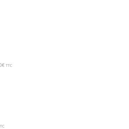
0
€
TTC
TTC