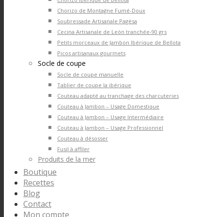
Chorizo de Montagne Fumé-Doux
Soubressade Artisanale Pagèsa
Cecina Artisanale de León tranchée-90 grs
Petits morceaux de Jambon Ibérique de Bellota
Picos artisanaux gourmets
Socle de coupe
Socle de coupe manuelle
Tablier de coupe la ibérique
Couteau adapté au tranchage des charcuteries
Couteau à Jambon – Usage Domestique
Couteau à Jambon – Usage Intermédiaire
Couteau à Jambon – Usage Professionnel
Couteau à désosser
Fusil à affiler
Produits de la mer
Boutique
Recettes
Blog
Contact
Mon compte