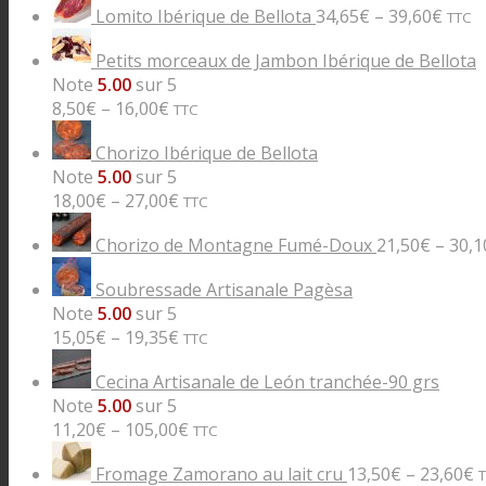
Lomito Ibérique de Bellota
34,65
€
–
39,60
€
TTC
Petits morceaux de Jambon Ibérique de Bellota
Note
5.00
sur 5
8,50
€
–
16,00
€
TTC
Chorizo Ibérique de Bellota
Note
5.00
sur 5
18,00
€
–
27,00
€
TTC
Chorizo de Montagne Fumé-Doux
21,50
€
–
30,1
Soubressade Artisanale Pagèsa
Note
5.00
sur 5
15,05
€
–
19,35
€
TTC
Cecina Artisanale de León tranchée-90 grs
Note
5.00
sur 5
11,20
€
–
105,00
€
TTC
Fromage Zamorano au lait cru
13,50
€
–
23,60
€