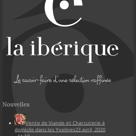
Nouvelles
Vente de Viande et Charcuterie à
domicile dans les Yvelines
23 avril, 2020