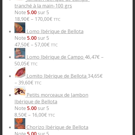
tranché à la main-100 grs
Note
5.00
sur 5
18,90
€
–
170,00
€
TTC
Lomo Ibérique de Bellota
Note
5.00
sur 5
47,50
€
–
57,00
€
TTC
Lomo Ibérique de Campo
46,47
€
–
50,05
€
TTC
Lomito Ibérique de Bellota
34,65
€
–
39,60
€
TTC
Petits morceaux de Jambon
Ibérique de Bellota
Note
5.00
sur 5
8,50
€
–
16,00
€
TTC
Chorizo Ibérique de Bellota
Note
5.00
sur 5