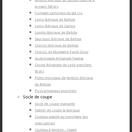
la main-100 grs
Fromage zamorano au lait cru
Lomo Ibérique de Bellota
Lomo Ibérique de Campo
Lomito Ibérique de Bellota
Saucisson Ibérique de Bellota
Chorizo Ibérique de Bellota
Chorizo de Montagne Fumé-Doux
Soubressade Artisanale Pagèsa
Cecina Artisanale de León tranchée-
90 grs
Petits morceaux de Jambon Ibérique
de Bellota
Picos artisanaux gourmets
Socle de coupe
Socle de coupe manuelle
Tablier de coupe la ibérique
Couteau adapté au tranchage des
charcuteries
Couteau à Jambon – Usage