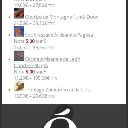
18,00
€
–
27,00
€
TTC
Chorizo de Montagne Fumé-Doux
21,50
€
–
30,10
€
TTC
Soubressade Artisanale Pagèsa
Note
5.00
sur 5
15,05
€
–
19,35
€
TTC
Cecina Artisanale de León
tranchée-90 grs
Note
5.00
sur 5
11,20
€
–
105,00
€
TTC
Fromage Zamorano au lait cru
13,50
€
–
23,60
€
TTC