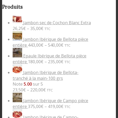
Produits
Jambon sec de Cochon Blanc Extra
26,25
€
–
35,00
€
TTC
Jambon Ibérique de Bellota pièce
entière
443,00
€
–
540,00
€
TTC
Epaule Ibérique de Bellota pièce
entière
180,00
€
–
235,00
€
TTC
Jambon Ibérique de Bellota-
tranché à la main-100 grs
Note
5.00
sur 5
23,50
€
–
220,00
€
TTC
Jambon Ibérique de Campo pièce
entière
375,00
€
–
419,00
€
TTC
Jambon Ibérique de Campo-