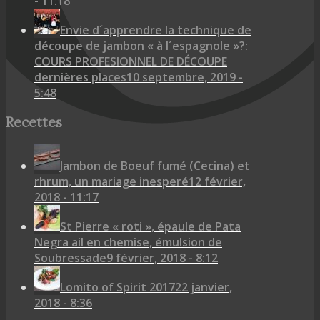
- 11:18
Envie d´apprendre la technique de
découpe de jambon « à l´espagnole »?:
COURS PROFESIONNEL DE DÉCOUPE
dernières places
10 septembre, 2019 -
5:48
Recettes
Jambon de Boeuf fumé (Cecina) et
rhrum, un mariage inesperé
12 février,
2018 - 11:17
St Pierre « roti », épaule de Pata
Negra ail en chemise, émulsion de
Soubressade
9 février, 2018 - 8:12
Lomito of Spirit 2017
22 janvier,
2018 - 8:36