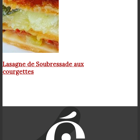
Lasagne de Soubressade aux
courgettes