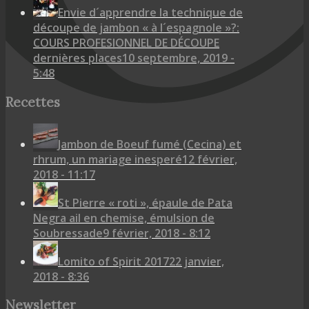
Envie d´apprendre la technique de
découpe de jambon « à l´espagnole »?:
COURS PROFESIONNEL DE DÉCOUPE
dernières places
10 septembre, 2019 -
5:48
Recettes
Jambon de Boeuf fumé (Cecina) et
rhrum, un mariage inesperé
12 février,
2018 - 11:17
St Pierre « roti », épaule de Pata
Negra ail en chemise, émulsion de
Soubressade
9 février, 2018 - 8:12
Lomito of Spirit 2017
22 janvier,
2018 - 8:36
Newsletter