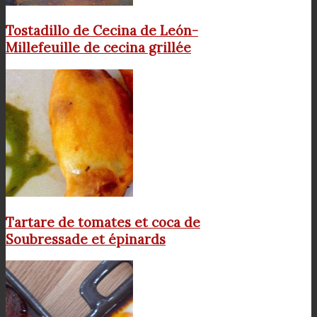
Tostadillo de Cecina de León-
Millefeuille de cecina grillée
Tartare de tomates et coca de
Soubressade et épinards