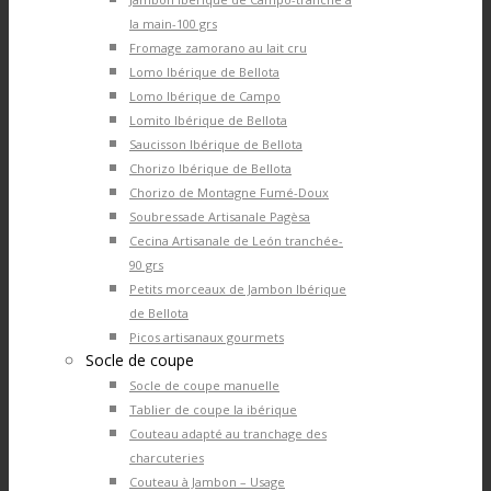
la main-100 grs
Fromage zamorano au lait cru
Lomo Ibérique de Bellota
Lomo Ibérique de Campo
Lomito Ibérique de Bellota
Saucisson Ibérique de Bellota
Chorizo Ibérique de Bellota
Chorizo de Montagne Fumé-Doux
Soubressade Artisanale Pagèsa
Cecina Artisanale de León tranchée-
90 grs
Petits morceaux de Jambon Ibérique
de Bellota
Picos artisanaux gourmets
Socle de coupe
Socle de coupe manuelle
Tablier de coupe la ibérique
Couteau adapté au tranchage des
charcuteries
Couteau à Jambon – Usage