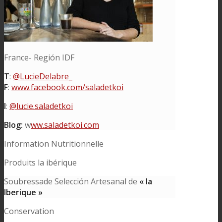
France- Región IDF
T
:
@LucieDelabre_
F
:
www.facebook.com/saladetkoi
I
:
@lucie.saladetkoi
Blog:
w
ww.saladetkoi.com
Information Nutritionnelle
Produits la ibérique
Soubressade Selección Artesanal de
« la
Iberique »
Conservation