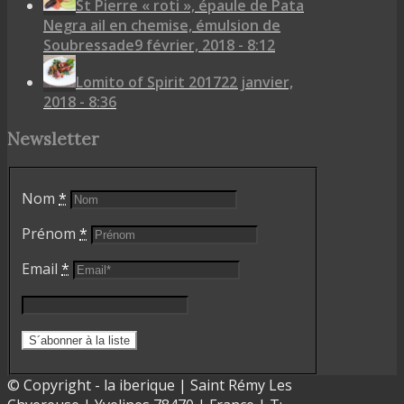
St Pierre « roti », épaule de Pata
Negra ail en chemise, émulsion de
Soubressade
9 février, 2018 - 8:12
Lomito of Spirit 2017
22 janvier,
2018 - 8:36
Newsletter
Nom
*
Prénom
*
Email
*
© Copyright - la iberique | Saint Rémy Les