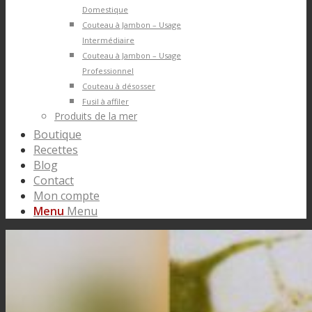
Domestique
Couteau à Jambon – Usage
Intermédiaire
Couteau à Jambon – Usage
Professionnel
Couteau à désosser
Fusil à affiler
Produits de la mer
Boutique
Recettes
Blog
Contact
Mon compte
Menu
Menu