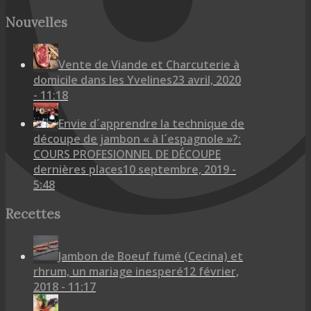
Nouvelles
Vente de Viande et Charcuterie à
domicile dans les Yvelines
23 avril, 2020
- 11:18
Envie d´apprendre la technique de
découpe de jambon « à l´espagnole »?:
COURS PROFESIONNEL DE DÉCOUPE
dernières places
10 septembre, 2019 -
5:48
Recettes
Jambon de Boeuf fumé (Cecina) et
rhrum, un mariage inesperé
12 février,
2018 - 11:17