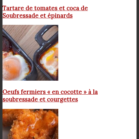
Tartare de tomates et coca de
Soubressade et épinards
Oeufs fermiers « en cocotte » à la
soubressade et courgettes