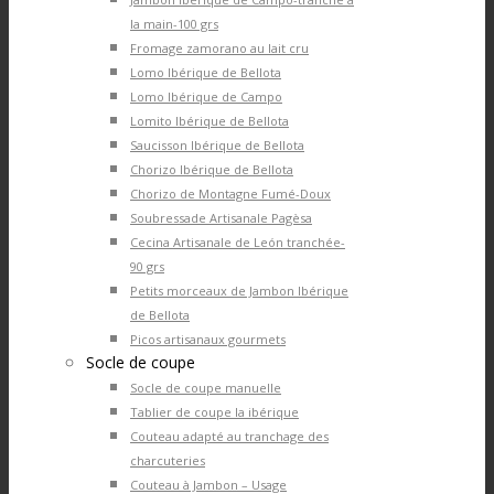
la main-100 grs
Fromage zamorano au lait cru
Lomo Ibérique de Bellota
Lomo Ibérique de Campo
Lomito Ibérique de Bellota
Saucisson Ibérique de Bellota
Chorizo Ibérique de Bellota
Chorizo de Montagne Fumé-Doux
Soubressade Artisanale Pagèsa
Cecina Artisanale de León tranchée-
90 grs
Petits morceaux de Jambon Ibérique
de Bellota
Picos artisanaux gourmets
Socle de coupe
Socle de coupe manuelle
Tablier de coupe la ibérique
Couteau adapté au tranchage des
charcuteries
Couteau à Jambon – Usage