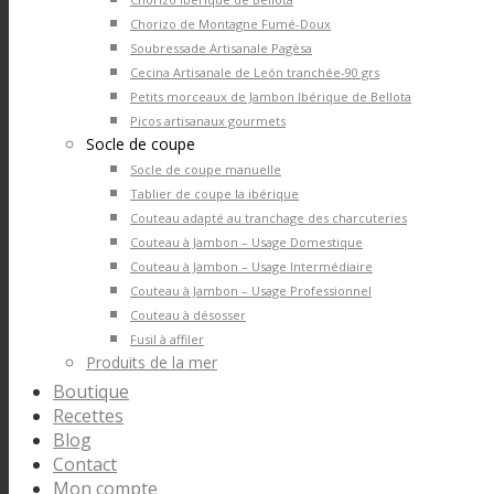
Chorizo de Montagne Fumé-Doux
Soubressade Artisanale Pagèsa
Cecina Artisanale de León tranchée-90 grs
Petits morceaux de Jambon Ibérique de Bellota
Picos artisanaux gourmets
Socle de coupe
Socle de coupe manuelle
Tablier de coupe la ibérique
Couteau adapté au tranchage des charcuteries
Couteau à Jambon – Usage Domestique
Couteau à Jambon – Usage Intermédiaire
Couteau à Jambon – Usage Professionnel
Couteau à désosser
Fusil à affiler
Produits de la mer
Boutique
Recettes
Blog
Contact
Mon compte