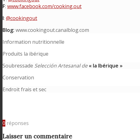
F
:
www.facebook.com/cooking.out
I
:
@cookingout
Blog:
www.cookingout.canalblog.com
Information nutritionnelle
Produits la ibérique
Soubressade
Selección Artesanal de
« la Ibérique »
Conservation
Endroit frais et sec
0
réponses
Laisser un commentaire