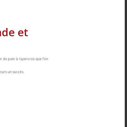
ade et
ur du pain à
l’apéro
où que l’on
ours un succès.