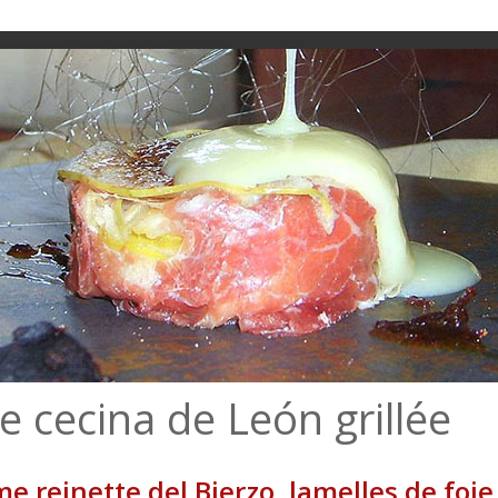
de cecina de León grillée
me reinette del Bierzo, lamelles de foi