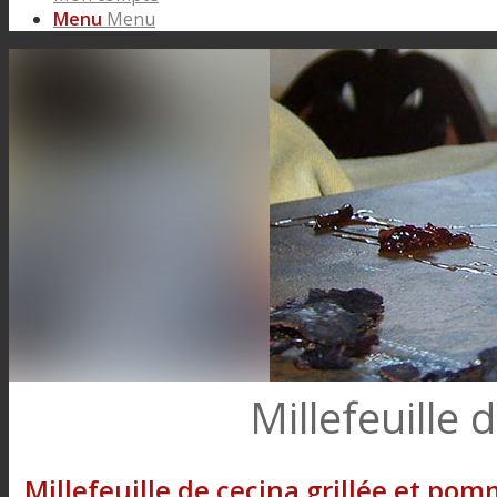
Menu
Menu
Millefeuille 
Millefeuille de cecina grillée et pom