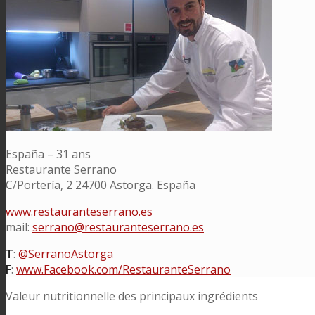
España – 31 ans
Restaurante Serrano
C/Portería, 2 24700 Astorga. España
www.restauranteserrano.es
mail:
serrano@restauranteserrano.es
T
:
@SerranoAstorga
F
:
www.Facebook.com/RestauranteSerrano
Valeur nutritionnelle des principaux ingrédients